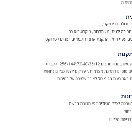
תימות
ת
 תכולת הפרוייקט
, חפירה ידנית, משתלבות, מיקרוטראנצר
ם עפ”י התקן התקנת ארונות ועמודים יעודיים לפרויקט
קנות
השחלת סיבים אופטיים במגוון חתכים 12\36\48\72\144\256 העברת
כבלים נחושת NYY מוגן לטובת חיבורים סופיים התקנת מצלמות \ עורקים
ות באמצעות מנוף סל לצורך שמירה על בטיחות
ונות
ערכת לכלל הציודים לפי תצורת הרשת
רחוק
 דרישת הלקוח